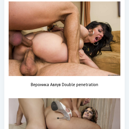
Вероника Авлув Double penetration