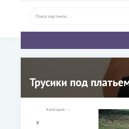
Трусики под платьем
Категория: ---
0