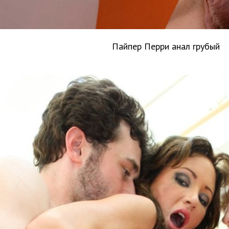
Пайпер Перри анал грубый