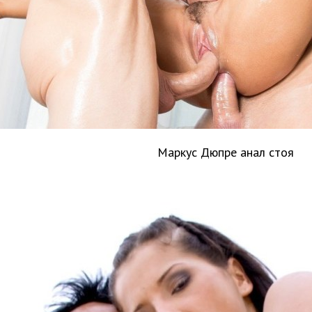
Маркус Дюпре анал стоя