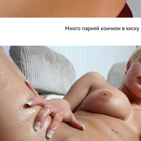
Много парней кончили в киску