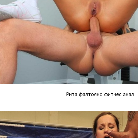
Рита фалтояно фитнес анал