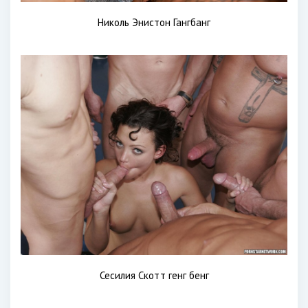
Николь Энистон Гангбанг
Сесилия Скотт генг бенг