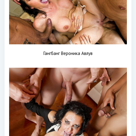
Гангбанг Вероника Авлув