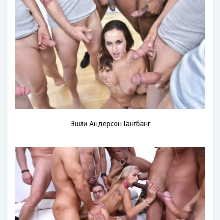
Эшли Андерсон Гангбанг