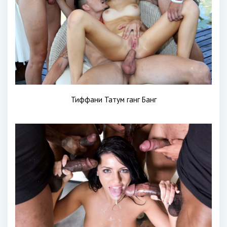
Тиффани Татум ганг Банг