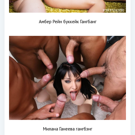
Амбер Рейн буккейк Гангбанг
Милана Ганеева гангбэнг