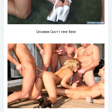
Сесилия Скотт генг бенг