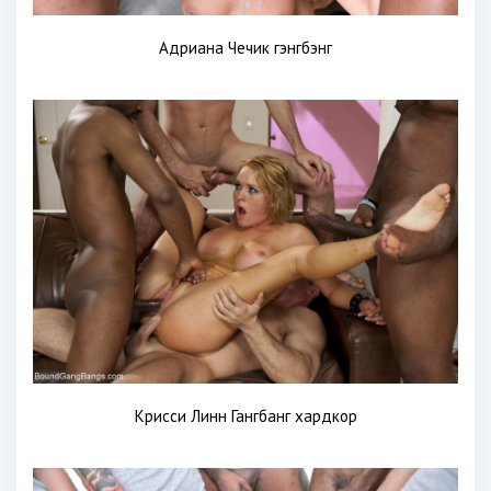
Адриана Чечик гэнгбэнг
Крисси Линн Гангбанг хардкор