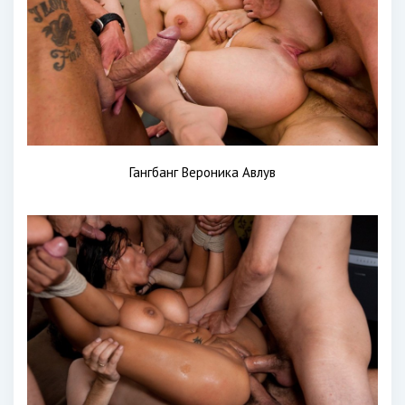
Гангбанг Вероника Авлув