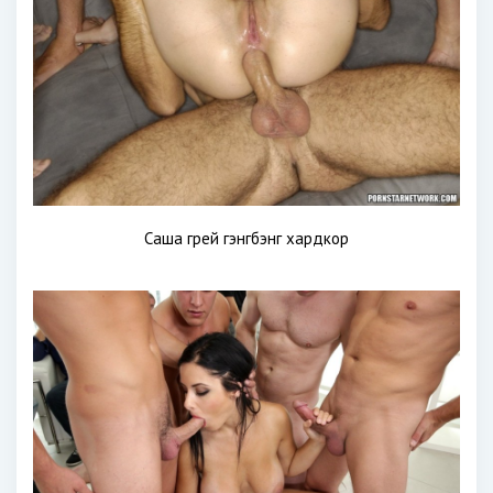
Саша грей гэнгбэнг хардкор