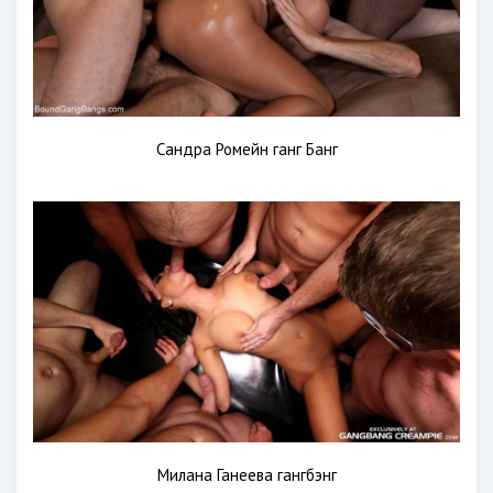
Сандра Ромейн ганг Банг
Милана Ганеева гангбэнг