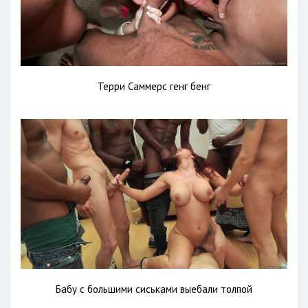
Терри Саммерс генг бенг
Бабу с большими сиськами выебали толпой