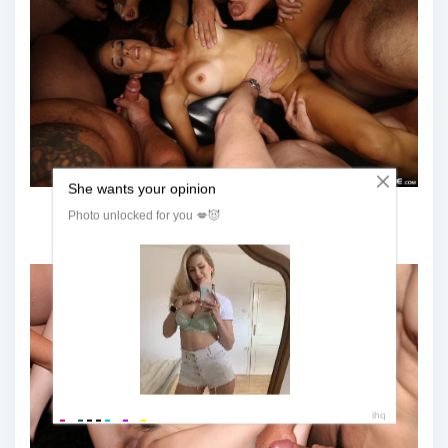
Жозефина Джеймс ганг Банг