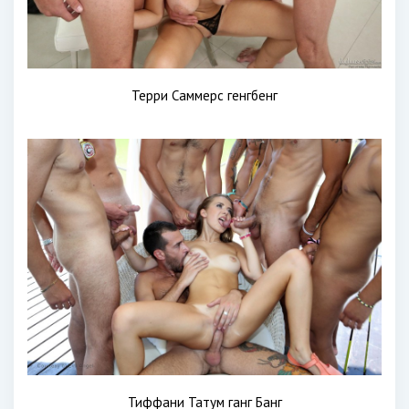
Терри Саммерс генгбенг
Тиффани Татум ганг Банг