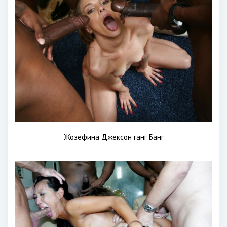
Жозефина Джексон ганг Банг