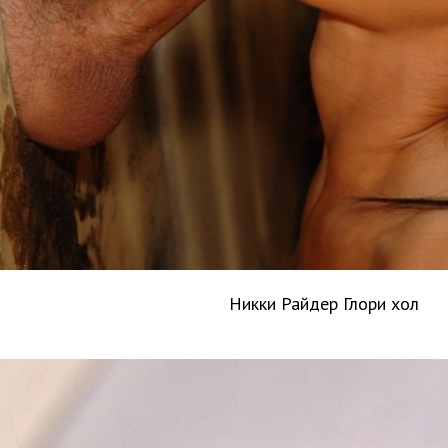
Никки Райдер Глори хол