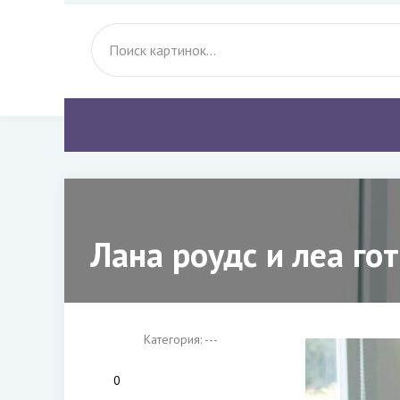
Лана роудс и леа го
Категория: ---
0