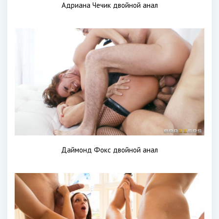
Адриана Чечик двойной анал
Даймонд Фокс двойной анал