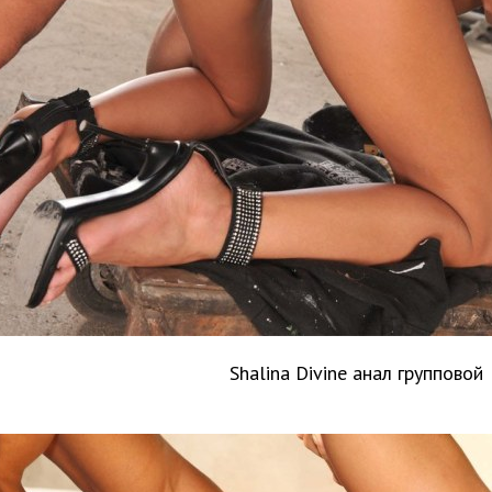
Shalina Divine анал групповой