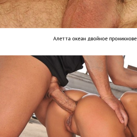
Алетта океан двойное проникнове